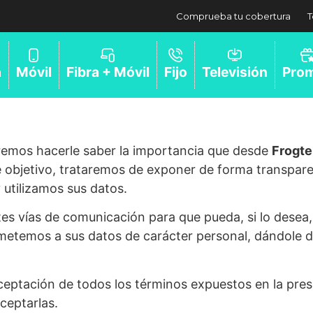
Comprueba tu cobertura
T
a
Móvil
Fibra + Móvil
Fijo
Televisión
Pro
eremos hacerle saber la importancia que desde
Frogte
e objetivo, trataremos de exponer de forma transparen
utilizamos sus datos.
s vías de comunicación para que pueda, si lo desea, 
ometemos a sus datos de carácter personal, dándole d
 aceptación de todos los términos expuestos en la prese
ceptarlas.